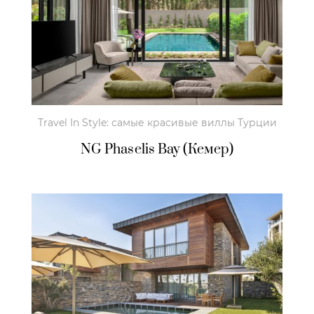
Travel In Style: самые красивые виллы Турции
NG Phaselis Bay (Кемер)