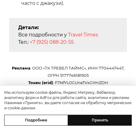
часто с джакузи).
Детали:
Все подробности у
Travel Times
Тел.:
+7 (925) 088-20-55
Реклама
: ООО «ТК ТРЕВЕЛ ТАЙМС», ИНН 7704447447,
ОГРН 5177746181905
Токен (erid)
: F7NfYUJCUneTVxGYmZDH
Мы используем cookie-файлы, Яндекс.Метрику, Вебвизор,
аналитику форм и AdFox для работы сайта, аналитики и рекламы.
Нажимая «Принять», вы даете согласие на обработку метрических
и cookie-данных.
Cornelia Diamond & Azure Villas
Travel Times
Белек
Виллы
Самые красивые виллы
Подробнее
Принять
Турция
27 апреля 2026