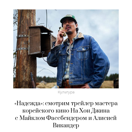
Культура
«Надежда»: смотрим трейлер мастера
корейского кино На Хон Джина
с Майклом Фассбендером и Алисией
Викандер