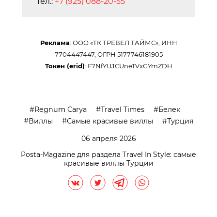
Тел.:
+7 (925) 088-20-55
Реклама
: ООО «ТК ТРЕВЕЛ ТАЙМС», ИНН
7704447447, ОГРН 5177746181905
Токен (erid)
: F7NfYUJCUneTVxGYmZDH
Regnum Carya
Travel Times
Белек
Виллы
Самые красивые виллы
Турция
06 апреля 2026
Posta-Magazine для раздела Travel In Style: самые
красивые виллы Турции