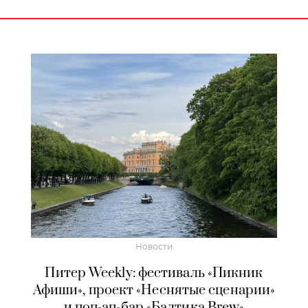
Новости
Питер Weekly: фестиваль «Пикник
Афиши», проект «Неснятые сценарии»
и поп-ап-бар «Балтика Brew»