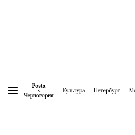
Posta
Культура
(current)
Петербург
(curre
М
×
Черногория
(current)