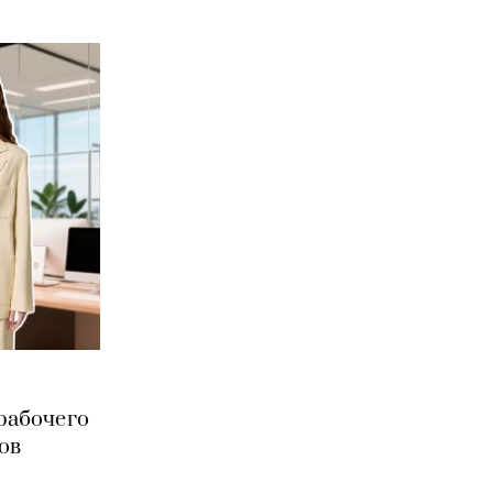
 рабочего
ов