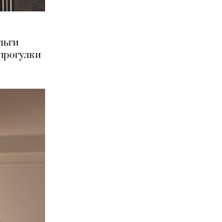
льги
прогулки