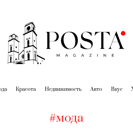
nt)
ода
(current)
Красота
(current)
Недвижимость
(current)
Авто
(current)
Вкус
(cur
#мода