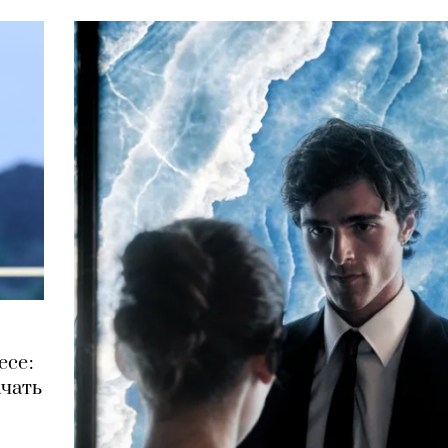
есе:
ачать