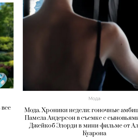
Мода
 все
Мода. Хроники недели: гоночные амбиц
Памела Андерсон в съемке с сыновьями
Джейкоб Элорди в мини-фильме от А
Куарона