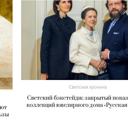
Светская хроника
Светский бэкстейдж: закрытый показ
коллекций ювелирного дома «Русская
ают
льзы