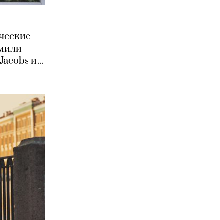
ческие
Эмили
acobs и...