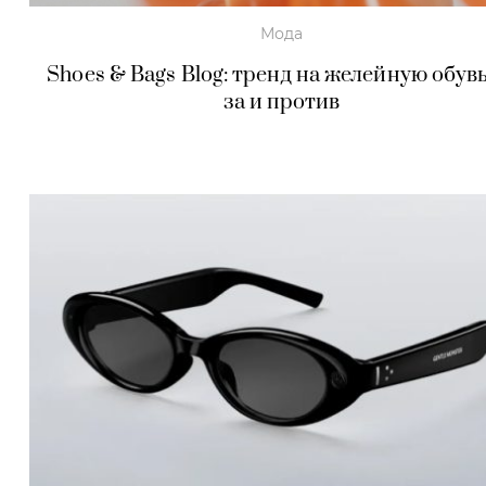
Мода
Shoes & Bags Blog: тренд на желейную обув
за и против