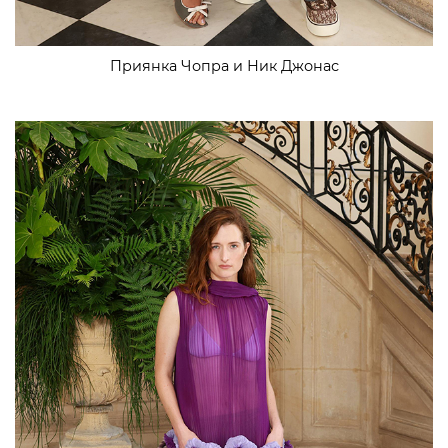
Приянка Чопра и Ник Джонас