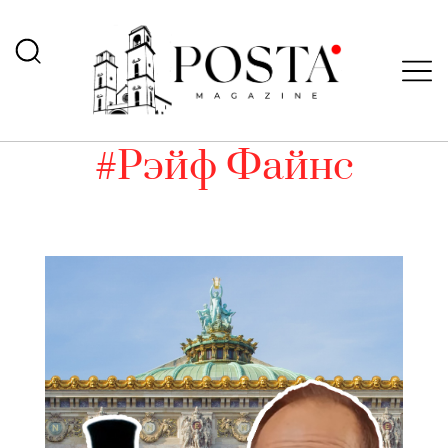
#Рэйф Файнс