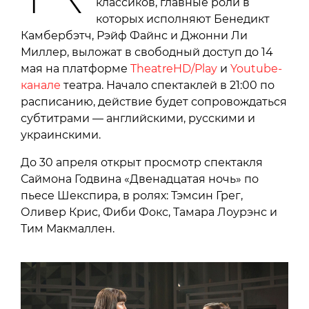
классиков, главные роли в
которых исполняют Бенедикт
Камбербэтч, Рэйф Файнс и Джонни Ли
Миллер, выложат в свободный доступ до 14
мая на платформе
TheatreHD/Play
и
Youtube-
канале
театра. Начало спектаклей в 21:00 по
расписанию, действие будет сопровождаться
субтитрами — английскими, русскими и
украинскими.
До 30 апреля открыт просмотр спектакля
Саймона Годвина «Двенадцатая ночь» по
пьесе Шекспира, в ролях: Тэмсин Грег,
Оливер Крис, Фиби Фокс, Тамара Лоурэнс и
Тим Макмаллен.