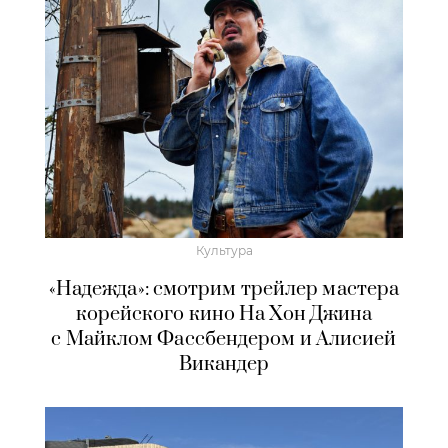
Культура
«Надежда»: смотрим трейлер мастера
корейского кино На Хон Джина
с Майклом Фассбендером и Алисией
Викандер