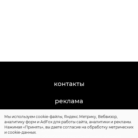
контакты
реклама
Мы используем cookie-файлы, Яндекс.Метрику, Вебвизор,
©2011-2026 Posta-Magazine
аналитику форм и AdFox для работы сайта, аналитики и рекламы.
Сайт может содержать контент, не предназначенный
Нажимая «Принять», вы даете согласие на обработку метрических
для лиц младше 16 лет.
и cookie-данных.
Политика обработки персональных данных