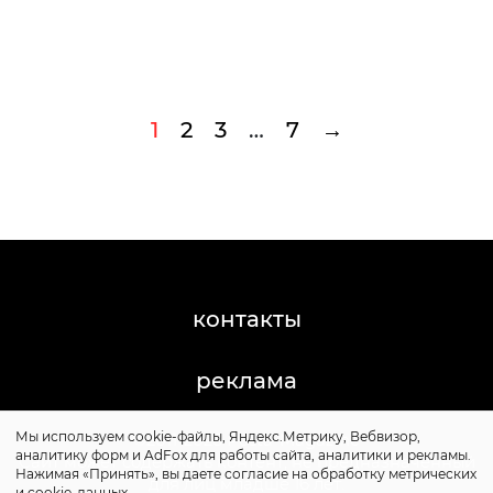
1
2
3
…
7
→
контакты
реклама
Мы используем cookie-файлы, Яндекс.Метрику, Вебвизор,
©2011-2026 Posta-Magazine
аналитику форм и AdFox для работы сайта, аналитики и рекламы.
Сайт может содержать контент, не предназначенный
Нажимая «Принять», вы даете согласие на обработку метрических
для лиц младше 16 лет.
и cookie-данных.