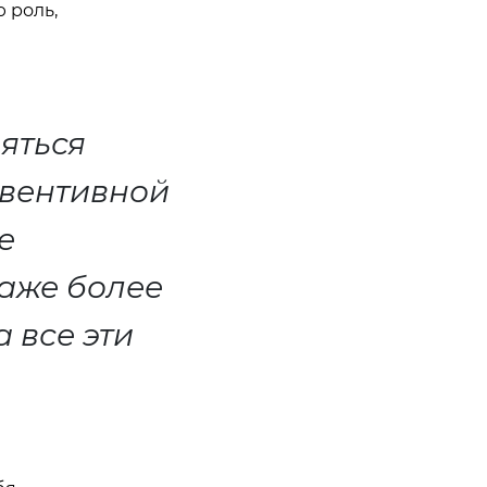
 роль,
яться
евентивной
е
даже более
 все эти