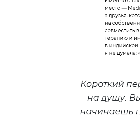
Именно с так
место — Medi
а друзья, ко
на собственн
совместить в
терапию и ин
в индийской 
я не думала: 
Короткий пе
на душу. В
начинаешь г