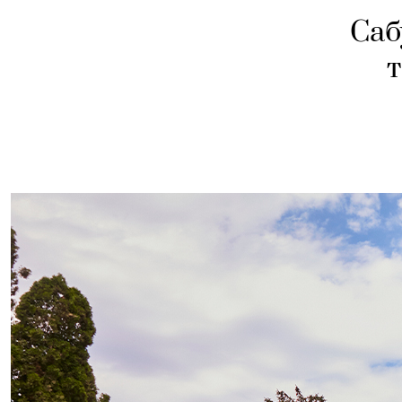
Саб
т