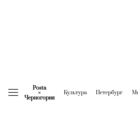
Posta
Культура
(current)
Петербург
(curre
М
×
Черногория
(current)