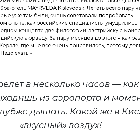
ими мыслями я недавно отправилась в новое для се
Spa-отель MAYRVEDA Kislovodsk. Лететь всего пару ч
торые уже там были, очень советовали попробовать
ом опыте, как российские специалисты умудрились
 одном концепте две философии: австрийскую майер
дийскую аюрведу. За пару месяцев до этого я как ра
Керале, где мне все очень понравилось, поэтому дол
«Надо ехать!»
релет в несколько часов — ка
ыходишь из аэропорта и моме
лубже дышать. Какой же в Ки
«вкусный» воздух!