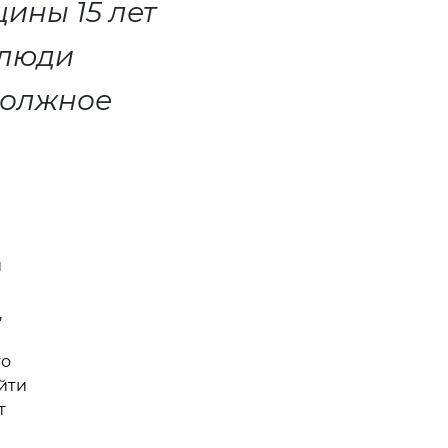
ины 15 лет
 люди
должное
и
,
го
йти
т