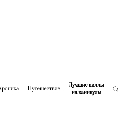
Лучшие виллы
rent)
Хроника
(current)
Путешествие
(current)
на каникулы
(current)