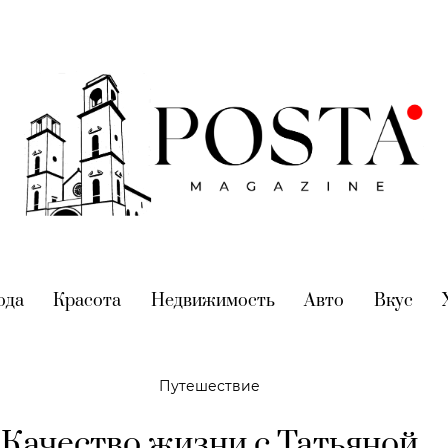
nt)
ода
(current)
Красота
(current)
Недвижимость
(current)
Авто
(current)
Вкус
(cur
Путешествие
Качество жизни с Татьяной