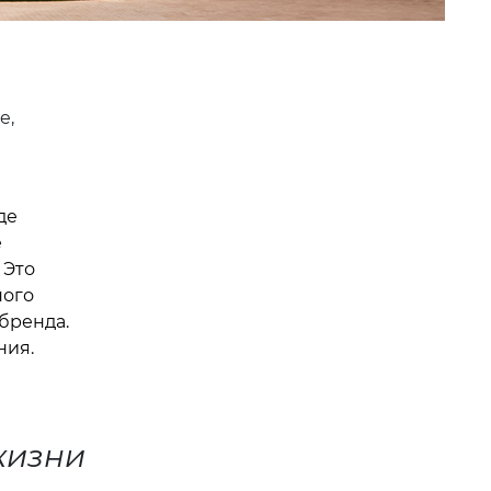
e,
де
е
 Это
ного
бренда.
ния.
жизни