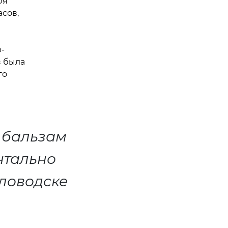
бя
асов,
-
з была
го
к бальзам
нтально
словодске