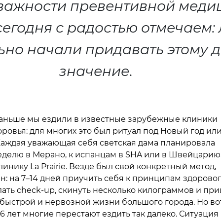
важности превентивной медиц
сегодня с радостью отмечаем:
ьно начали придавать этому 
значение
.
раньше мы ездили в известные зарубежные клиники
оровья: для многих это был ритуал под Новый год ил
Каждая уважающая себя светская дама планировала
еделю в Мерано, к испанцам в SHA или в Швейцарию
линику La Prairie. Везде был свой конкретный метод,
н: на 7–14 дней приучить себя к принципам здорово
лать check-up, скинуть несколько килограммов и при
 быстрой и нервозной жизни большого города. Но во
6 лет многие перестают ездить так далеко. Ситуация