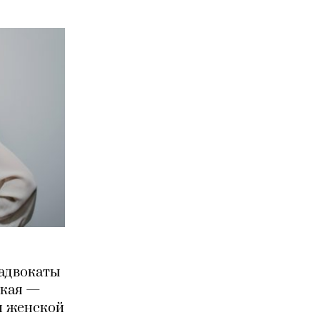
 адвокаты
ская —
 и женской