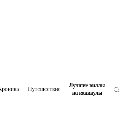
Лучшие виллы
rent)
Хроника
(current)
Путешествие
(current)
на каникулы
(current)