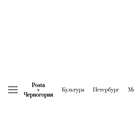
Posta
Культура
(current)
Петербург
(curre
М
×
Черногория
(current)