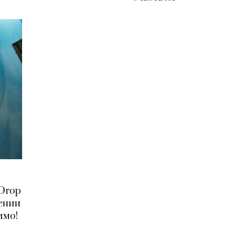
 Drop
ении
имо!