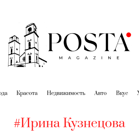
nt)
ода
(current)
Красота
(current)
Недвижимость
(current)
Авто
(current)
Вкус
(cur
#Ирина Кузнецова