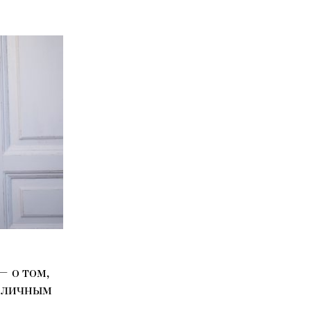
— о том,
с личным