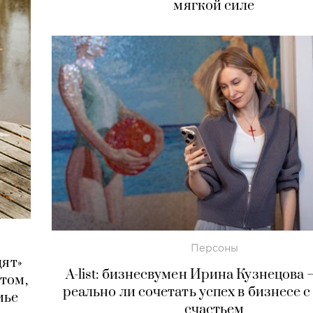
мягкой силе
Персоны
дят»
A-list: бизнесвумен Ирина Кузнецова 
том,
реально ли сочетать успех в бизнесе 
мье
счастьем