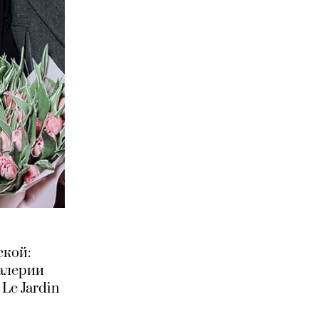
ской:
алерии
Le Jardin