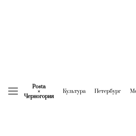
Posta
Культура
(current)
Петербург
(curre
М
×
Черногория
(current)