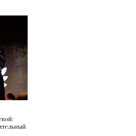
ской:
ительный