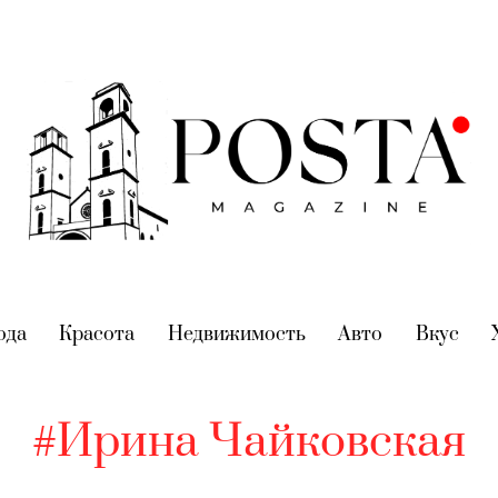
nt)
ода
(current)
Красота
(current)
Недвижимость
(current)
Авто
(current)
Вкус
(cur
#Ирина Чайковская