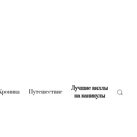
Лучшие виллы
rent)
Хроника
(current)
Путешествие
(current)
на каникулы
(current)