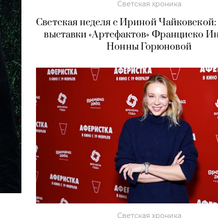
Светская хроника
Светская неделя с Ириной Чайковской:
выставки «Артефактов» Франциско И
Нонны Горюновой
Светская хроника