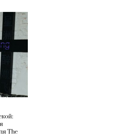
ской:
ия
ля The