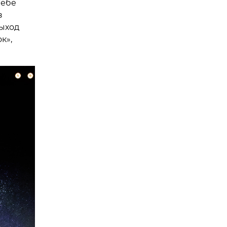
Тебе
з
Выход
к»,