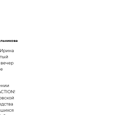
ольникова
 Ирина
атый
 вечер
не
ении
ACTION!
овской
едства
вшихся