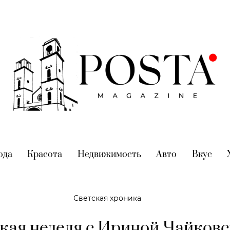
nt)
ода
(current)
Красота
(current)
Недвижимость
(current)
Авто
(current)
Вкус
(cur
Светская хроника
кая неделя с Ириной Чайковс