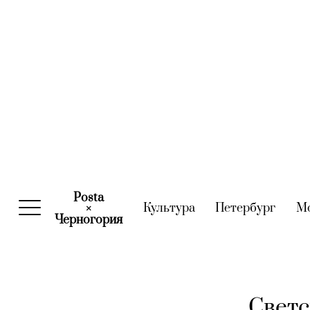
Posta
Культура
(current)
Петербург
(curre
М
×
Черногория
(current)
Светс