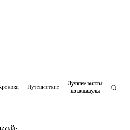
Лучшие виллы
rent)
Хроника
(current)
Путешествие
(current)
на каникулы
(current)
кой: