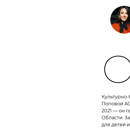
Культурно-
Поповой AC
2021 — он 
Области. З
для детей 