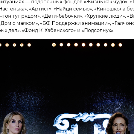
ситуациях — подопечных фондов «Жизнь как чудо», «
Настенька», «Артист», «Найди семью», «Киношкола бе
нтон тут рядом», «Дети-бабочки», «Хрупкие люди», «
 «Дом с маяком», «БФ Поддержки анимации», «Галчоно
х дел», «Фонд К. Хабенского» и «Подсолнух».