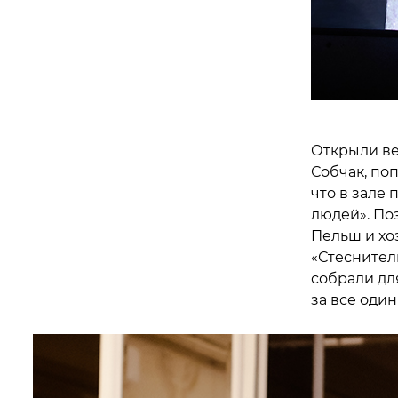
Открыли ве
Собчак, по
что в зале
людей». По
Пельш и хо
«Стеснитель
собрали дл
за все оди