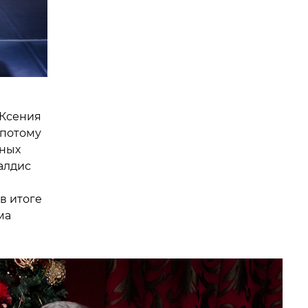
 Ксения
«потому
ьных
алдис
в итоге
ма