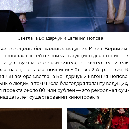
Светлана Бондарчук и Евгения Попова
чер со сцены бессменные ведущие Игорь Верник и
просившая гостей не снимать аукцион для сторис — 
 присутствует много зажиточных, но очень стеснител
зже на сцене также появились Алексей Агранович, В
зяйки вечера Светлана Бондарчук и Евгения Попова.
ные люди», в том числе благодаря таланту ведущих, 
я проекта около 80 млн рублей — это рекордная сум
ннадцать лет существования кинопроекта!