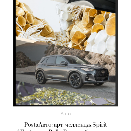
Авто
PostaАвто: арт-челлендж Spirit