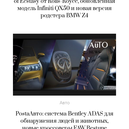
of Ecstasy от Rolls-Royce, обновленная
модель Infiniti QX50 и новая версия
родстера BMW Z4
Авто
PostaАвто: система Bentley ADAS для
обнаружения людей и животных,
новые кроссоверы FAW Bestune