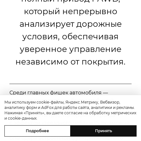
который непрерывно
анализирует дорожные
условия, обеспечивая
уверенное управление
независимо от покрытия.
Среди главных фишек автомобиля —
функция преодоления брода глубиной
Мы используем cookie-файлы, Яндекс.Метрику, Вебвизор,
до 600 мм, багажное отделение объемом
аналитику форм и AdFox для работы сайта, аналитики и рекламы.
Нажимая «Принять», вы даете согласие на обработку метрических
свыше 1800 литров, панорамная крыша
и cookie-данных.
с эффектом «звездного неба» и 15-дюймовый
мультимедийный дисплей. Кроме того,
Подробнее
Принять
благодаря встроенной функции внешнего