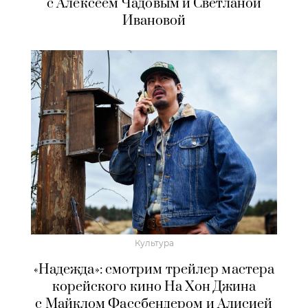
с Алексеем Чадовым и Светланой
Ивановой
Культура
«Надежда»: смотрим трейлер мастера
корейского кино На Хон Джина
с Майклом Фассбендером и Алисией