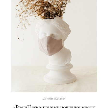
Стиль жизни
#PostaНаука: почему ношение масок