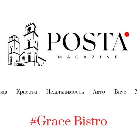
nt)
ода
(current)
Красота
(current)
Недвижимость
(current)
Авто
(current)
Вкус
(cur
#Grace Bistro