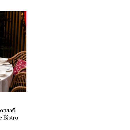
коллаб
 Bistro