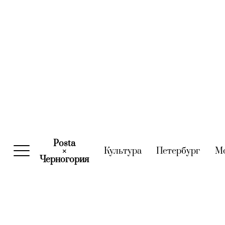
Posta
Культура
(current)
Петербург
(curre
М
×
Черногория
(current)