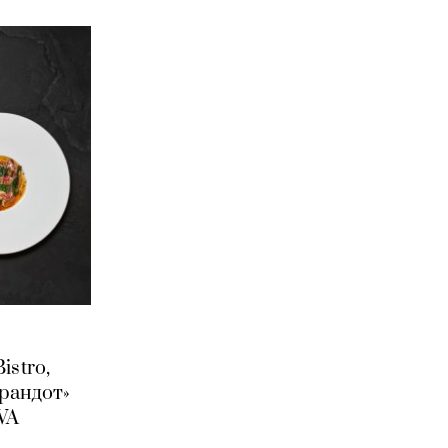
istro,
рандот»
VA