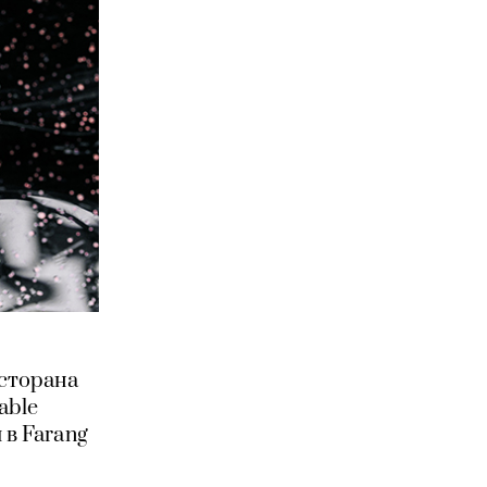
есторана
able
 в Farang