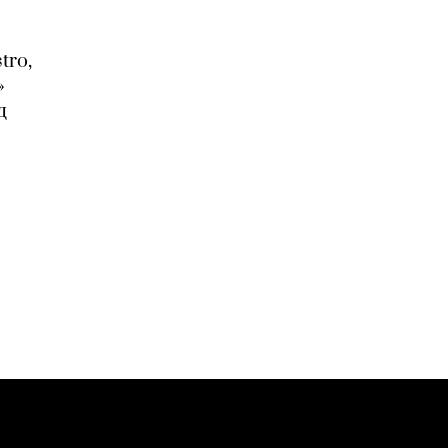
tro,
»
д