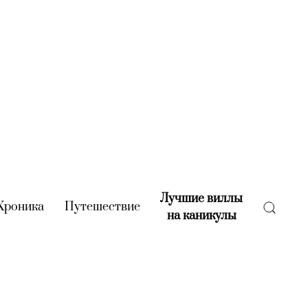
Лучшие виллы
rent)
Хроника
(current)
Путешествие
(current)
на каникулы
(current)