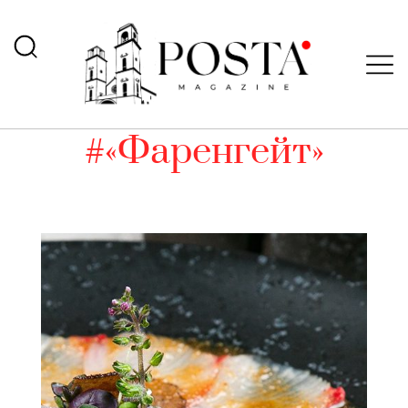
#«Фаренгейт»