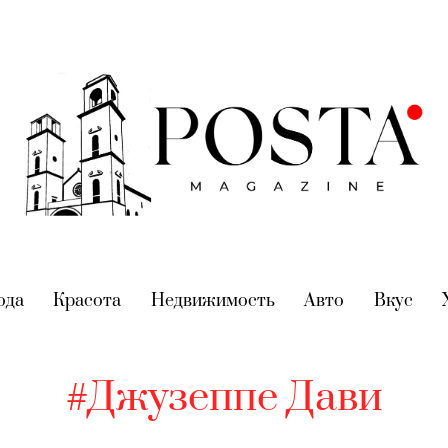
nt)
ода
(current)
Красота
(current)
Недвижимость
(current)
Авто
(current)
Вкус
(cur
#Джузеппе Дави