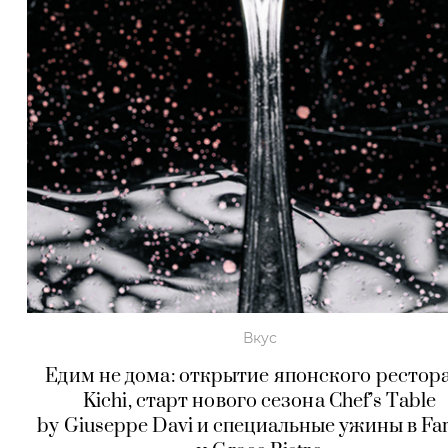
Вкус
Едим не дома: открытие японского рестор
Kichi, старт нового сезона Chef’s Table
by Giuseppe Davi и специальные ужины в Fa