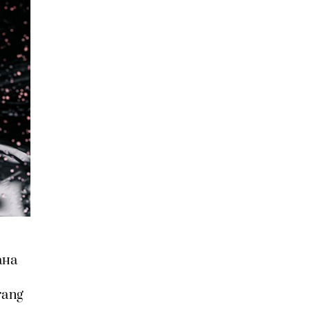
ана
rang