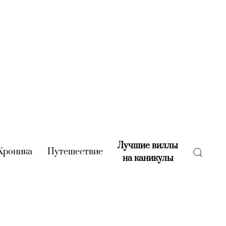
Лучшие виллы
rent)
Хроника
(current)
Путешествие
(current)
на каникулы
(current)