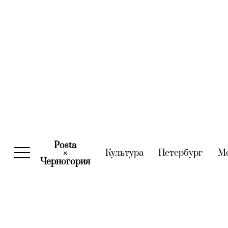
Posta
Культура
(current)
Петербург
(curre
М
×
Черногория
(current)