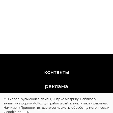
контакты
реклама
Мы используем cookie-файлы, Яндекс.Метрику, Вебвизор,
©2011-2026 Posta-Magazine
аналитику форм и AdFox для работы сайта, аналитики и рекламы.
Сайт может содержать контент, не предназначенный
Нажимая «Принять», вы даете согласие на обработку метрических
для лиц младше 16 лет.
и cookie-данных.