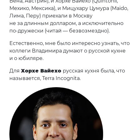
Вена, Австрия), и Хорхе Вайехо (Quintonil,
Мехико, Мексика), и Мицухару Цумура (Maido,
Лима, Перу) приехали в Москву
не за длинным долларом, а исключительно
по-дружески (читай — безвозмездно).
Естественно, мне было интересно узнать, что
коллеги Владимира думают о русской кухне
и о юбиляре.
Для
Хорхе Вайехо
русская кухня была, что
называется, Terra Incognita.