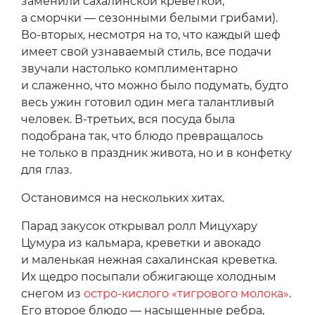
заменили сахалинской креветкой,
а сморчки — сезонными белыми грибами).
Во-вторых, несмотря на то, что каждый шеф
имеет свой узнаваемый стиль, все подачи
звучали настолько комплиментарно
и слаженно, что можно было подумать, будто
весь ужин готовил один мега талантливый
человек. В-третьих, вся посуда была
подобрана так, что блюдо превращалось
не только в праздник живота, но и в конфетку
для глаз.
Остановимся на нескольких хитах.
Парад закусок открывал ролл Мицухару
Цумура из кальмара, креветки и авокадо
и маленькая нежная сахалинская креветка.
Их щедро посыпали обжигающе холодным
снегом из
остро-кислого «тигрового молока»
.
Его второе блюдо — насыщенные ребра,