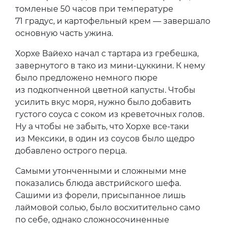
томленые 50 часов при температуре
71 градус, и картофельный крем — завершало
основную часть ужина.
Хорхе Вайехо начал с тартара из гребешка,
завернутого в тако из мини-цуккини. К нему
было предложено немного пюре
из подкопченной цветной капусты. Чтобы
усилить вкус моря, нужно было добавить
густого соуса с соком из креветочных голов.
Ну а чтобы не забыть, что Хорхе все-таки
из Мексики, в один из соусов было щедро
добавлено острого перца.
Самыми утонченными и сложными мне
показались блюда австрийского шефа.
Сашими из форели, присыпанное лишь
лаймовой солью, было восхитительно само
по себе, однако сложносочиненные