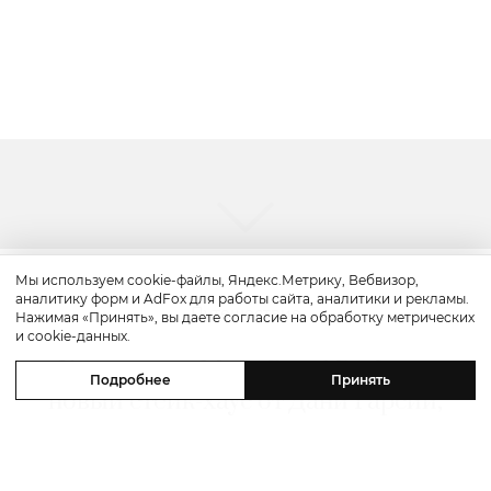
Мы используем cookie-файлы, Яндекс.Метрику, Вебвизор,
аналитику форм и AdFox для работы сайта, аналитики и рекламы.
Путешествие
Нажимая «Принять», вы даете согласие на обработку метрических
и cookie-данных.
Каникулы в Maxx Royal Bodrum:
Подробнее
Принять
новый стейк-хаус от Дани Гарсии,
лучшие виды на море и
легендарные вечеринки в Scorpios