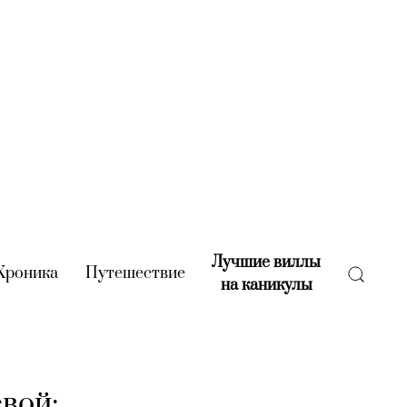
Лучшие виллы
rent)
Хроника
(current)
Путешествие
(current)
на каникулы
(current)
вой: