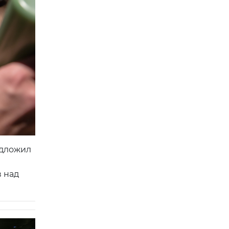
едложил
в над