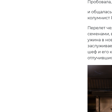
Пробовала,
и общалась
колумнист 
Перелет че
семенами, 
ужина в но
заслуживае
шеф и его 
отлучившис