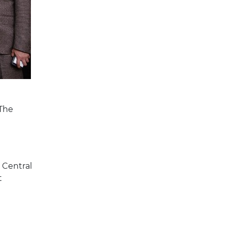
The
Central
t