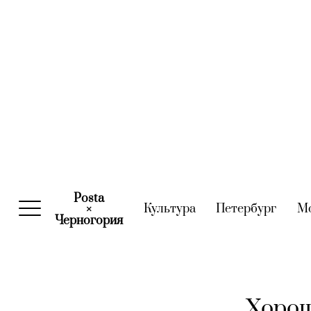
Posta
Культура
(current)
Петербург
(curre
М
×
Черногория
(current)
Хорош