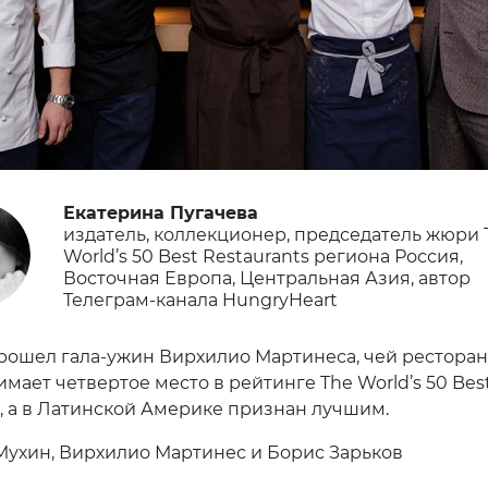
Екатерина Пугачева
издатель, коллекционер, председатель жюри 
World’s 50 Best Restaurants региона Россия,
Восточная Европа, Центральная Азия, автор
Телеграм-канала HungryHeart
рошел гала-ужин Вирхилио Мартинеса, чей ресторан 
мает четвертое место в рейтинге The World’s 50 Bes
s, а в Латинской Америке признан лучшим.
ухин, Вирхилио Мартинес и Борис Зарьков