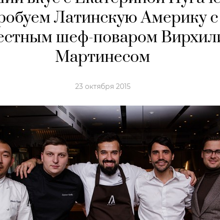
робуем Латинскую Америку с
естным шеф-поваром Вирхил
Мартинесом
23 октября 2015