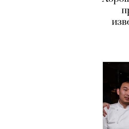
п
изв