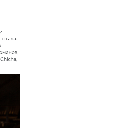
и
о гала-
о
рманов,
Chicha,