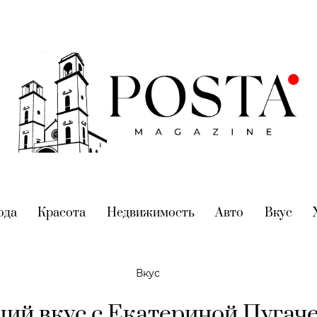
nt)
ода
(current)
Красота
(current)
Недвижимость
(current)
Авто
(current)
Вкус
(cur
Вкус
ий вкус с Екатериной Пугаче