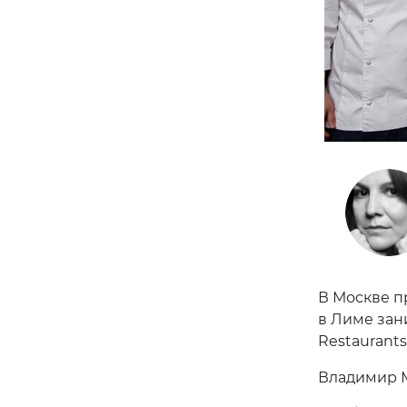
В Москве п
в Лиме зани
Restaurant
Владимир М