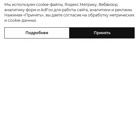
Мы используем cookie-файлы, Яндекс.Метрику, Вебвизор,
аналитику форм и AdFox для работы сайта, аналитики и рекламы.
Путешествие
Нажимая «Принять», вы даете согласие на обработку метрических
и cookie-данных.
Каникулы в Maxx Royal Bodrum:
Подробнее
Принять
новый стейк-хаус от Дани Гарсии,
лучшие виды на море и
легендарные вечеринки в Scorpios
07 августа 2026