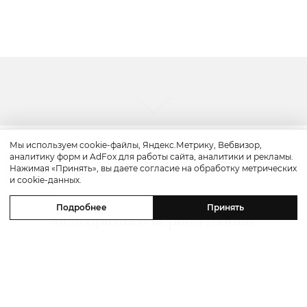
Мы используем cookie-файлы, Яндекс.Метрику, Вебвизор,
аналитику форм и AdFox для работы сайта, аналитики и рекламы.
Культура
Нажимая «Принять», вы даете согласие на обработку метрических
и cookie-данных.
«Чужой звонок»: смотрим тизер
Подробнее
Принять
мелодрамы о первой любви
с Алексеем Чадовым и Светланой
Ивановой
06 августа 2026