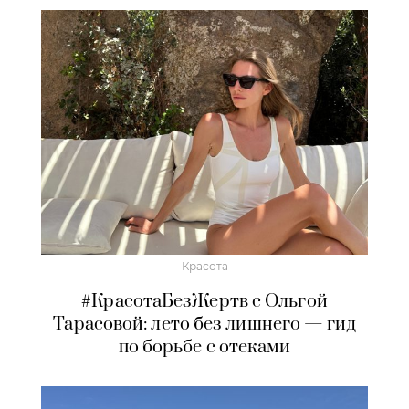
Красота
#КрасотаБезЖертв с Ольгой
Тарасовой: лето без лишнего — гид
по борьбе с отеками