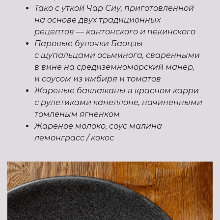
Тако с уткой Чар Сиу, приготовленной
на основе двух традиционных
рецептов — кантонского и пекинского
Паровые булочки Баоцзы
с щупальцами осьминога, сваренными
в вине на средиземноморский манер,
и соусом из имбиря и томатов
Жареные баклажаны в красном карри
с рулетиками канеллоне, начиненными
томленым ягненком
Жареное молоко, соус малина
лемонграсс / кокос