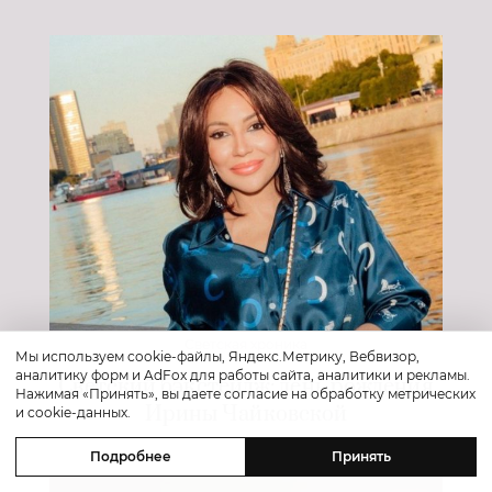
Светская хроника
Мы используем cookie-файлы, Яндекс.Метрику, Вебвизор,
аналитику форм и AdFox для работы сайта, аналитики и рекламы.
Светский бэкстейдж: день рождения
Нажимая «Принять», вы даете согласие на обработку метрических
Ирины Чайковской
и cookie-данных.
Подробнее
Принять