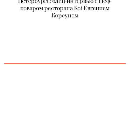
Петербурге: блиц-интервью с шеф-
поваром ресторана Koi Евгением
Корсуном