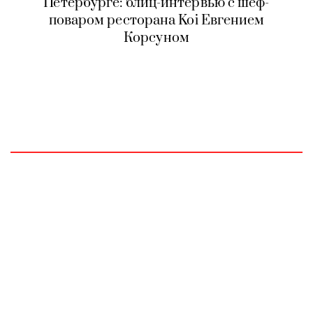
Петербурге: блиц-интервью с шеф-
поваром ресторана Koi Евгением
Корсуном