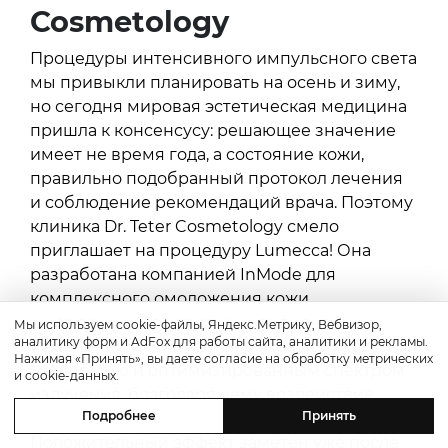
Cosmetology
Процедуры интенсивного импульсного света
мы привыкли планировать на осень и зиму,
но сегодня мировая эстетическая медицина
пришла к консенсусу: решающее значение
имеет не время года, а состояние кожи,
правильно подобранный протокол лечения
и соблюдение рекомендаций врача. Поэтому
клиника Dr. Teter Cosmetology смело
приглашает на процедуру Lumecca! Она
разработана компанией InMode для
комплексного омоложения кожи
и коррекции сосудистых и пигментных
Мы используем cookie-файлы, Яндекс.Метрику, Вебвизор,
аналитику форм и AdFox для работы сайта, аналитики и рекламы.
изменений и отличается высокой пиковой
Нажимая «Принять», вы даете согласие на обработку метрических
мощностью и оптимизированным спектром
и cookie-данных.
излучения, благодаря чему воздействие
Подробнее
Принять
становится более точным и эффективным.
Положительный эффект заметен уже после