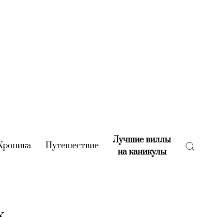
Лучшие виллы
rent)
Хроника
(current)
Путешествие
(current)
на каникулы
(current)
х