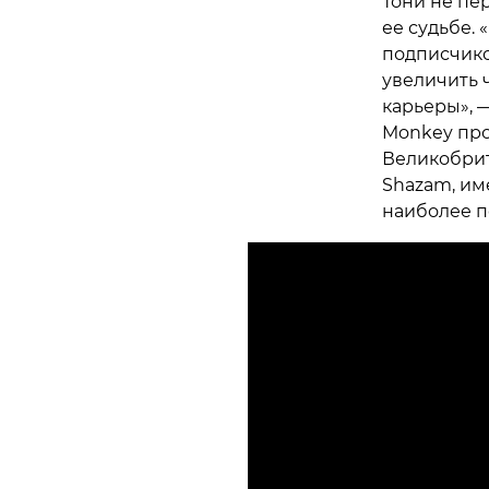
Тони не пе
ее судьбе. 
подписчико
увеличить 
карьеры», —
Monkey про
Великобрит
Shazam, им
наиболее п