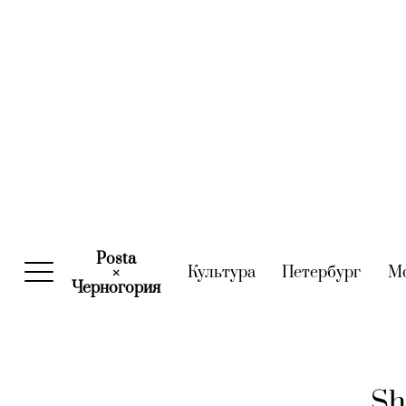
Posta
Культура
(current)
Петербург
(curre
М
×
Черногория
(current)
Sh