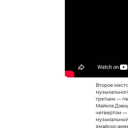
Второе место
музыкального
третьем — пе
Майкла Дэвид
четвертом — 
музыкальный
ямайско-амер