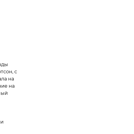
зды
тсон, с
ала на
ние на
ный
ли