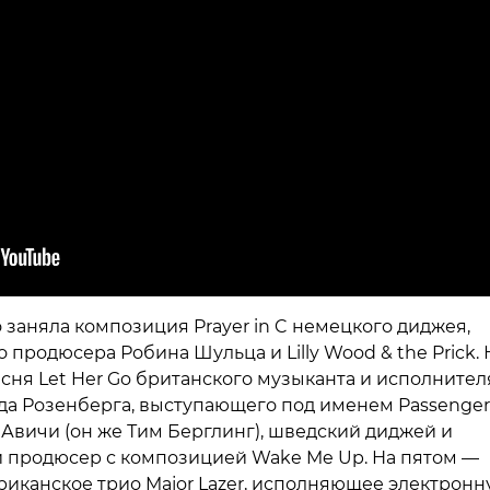
 заняла композиция Prayer in C немецкого диджея,
 продюсера Робина Шульца и Lilly Wood & the Prick. 
сня Let Her Go британского музыканта и исполнител
а Розенберга, выступающего под именем Passenger
Авичи (он же Тим Берглинг), шведский диджей и
 продюсер с композицией Wake Me Up. На пятом —
иканское трио Major Lazer, исполняющее электронн