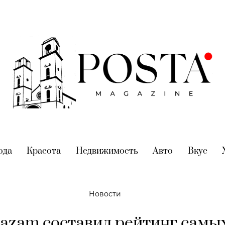
nt)
ода
(current)
Красота
(current)
Недвижимость
(current)
Авто
(current)
Вкус
(cur
Новости
azam составил рейтинг самы