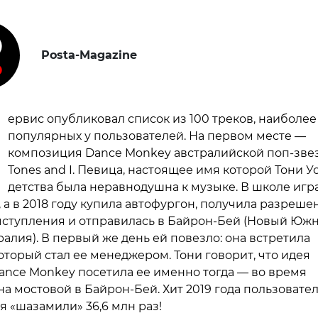
Posta-Magazine
ервис опубликовал список из 100 треков, наиболее
популярных у пользователей. На первом месте —
композиция Dance Monkey австралийской поп-зве
Tones and I. Певица, настоящее имя которой Тони Уо
детства была неравнодушна к музыке. В школе игр
 а в 2018 году купила автофургон, получила разреше
ступления и отправилась в Байрон-Бей (Новый Юж
ралия). В первый же день ей повезло: она встретила
оторый стал ее менеджером. Тони говорит, что идея
ance Monkey посетила ее именно тогда — во время
на мостовой в Байрон-Бей. Хит 2019 года пользовате
 «шазамили» 36,6 млн раз!