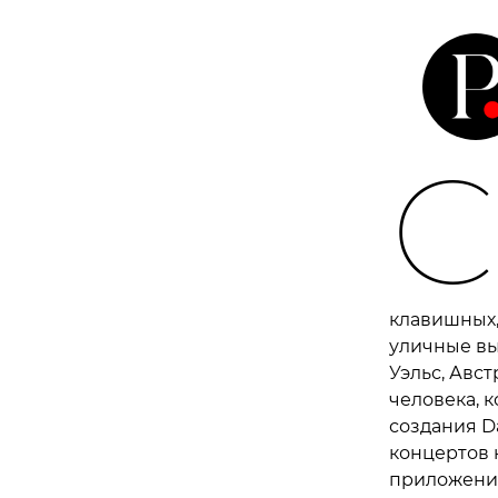
С
клавишных,
уличные вы
Уэльс, Авст
человека, к
создания D
концертов 
приложения