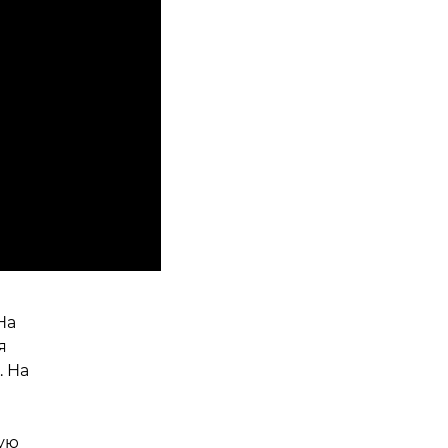
На
я
. На
ую