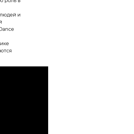
ю роль в
 людей и
й
 Dance
тике
яются