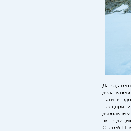
Да-да, аге
делать нев
пятизвездо
предприним
довольными
экспедицию
Сергей Шну