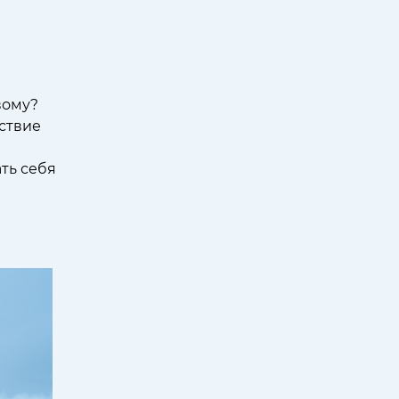
вому?
ствие
ть себя