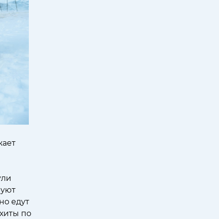
жает
м
ули
руют
но едут
хиты по