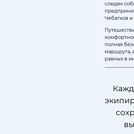
следам соб
предприним
Чебатков и
Путешестви
комфортное
полная без
маршрута, 
равных в и
Кажд
экипир
сох
вы