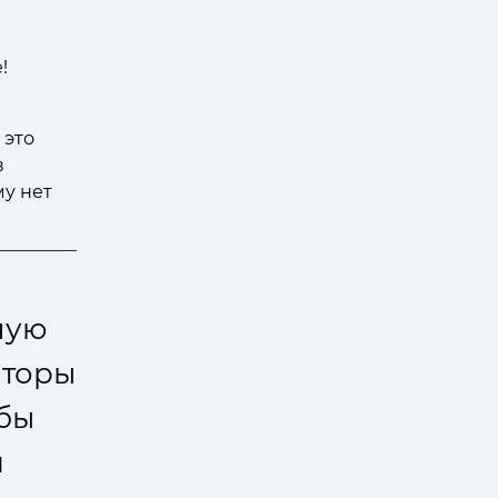
!
 это
в
му нет
ную
аторы
бы
и