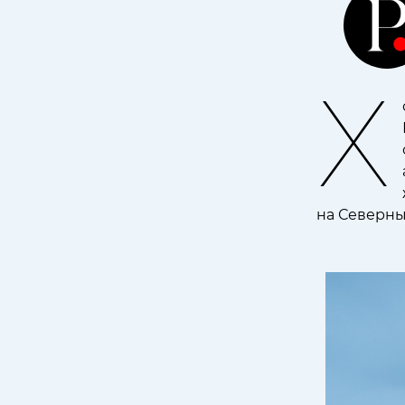
Х
на Северны