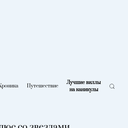
Лучшие виллы
rent)
Хроника
(current)
Путешествие
(current)
на каникулы
(current)
люс со звездами