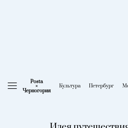
Posta
Культура
(current)
Петербург
(curre
М
×
Черногория
(current)
Идея путешествия