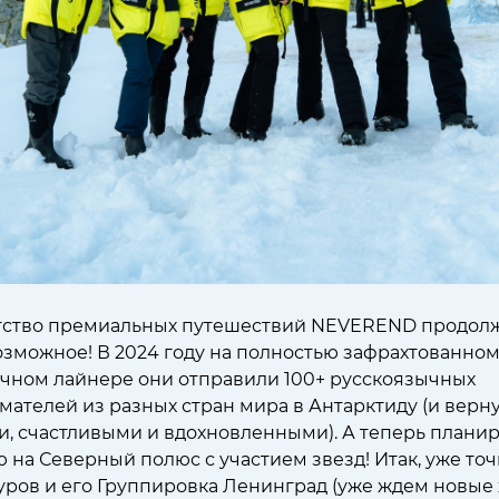
нтство премиальных путешествий NEVEREND продол
озможное! В 2024 году на полностью зафрахтованно
чном лайнере они отправили 100+ русскоязычных
ателей из разных стран мира в Антарктиду (и верн
, счастливыми и вдохновленными). А теперь плани
 на Северный полюс с участием звезд! Итак, уже точ
ров и его Группировка Ленинград (уже ждем новые 