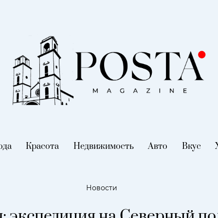
nt)
ода
(current)
Красота
(current)
Недвижимость
(current)
Авто
(current)
Вкус
(cur
Новости
: экспедиция на Северный по