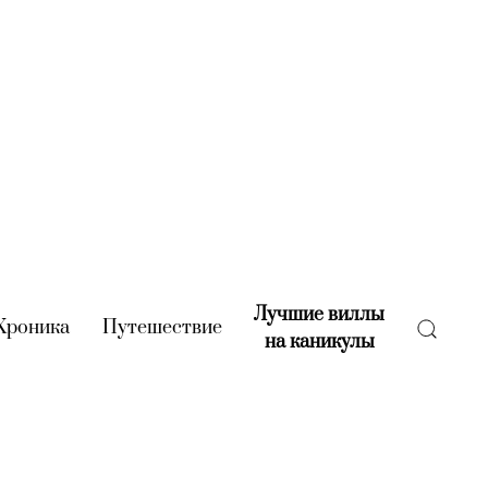
Лучшие виллы
rent)
Хроника
(current)
Путешествие
(current)
на каникулы
(current)