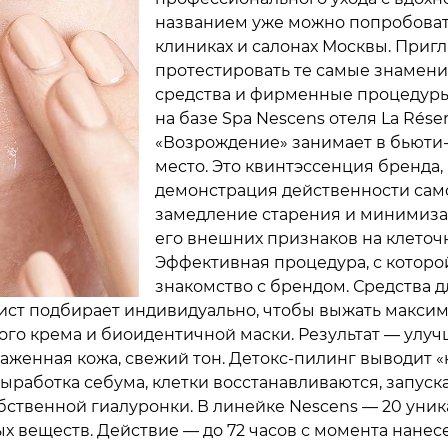
названием уже можно попробоват
клиниках и салонах Москвы. Приг
протестировать те самые знамен
средства и фирменные процедуры
на базе Spa Nescens отеля La Rése
«Возрождение» занимает в бьюти
место. Это квинтэссенция бренда,
демонстрация действенности само
замедление старения и минимиз
его внешних признаков на клеточ
Эффективная процедура, с которо
знакомство с брендом. Средства д
ст подбирает индивидуально, чтобы выжать максим
ого крема и биоидентичной маски. Результат — улу
аженная кожа, свежий тон. Детокс-пилинг выводит 
ыработка себума, клетки восстанавливаются, запуск
обственной гиалуронки. В линейке Nescens — 20 уник
ых веществ. Действие — до 72 часов с момента нанес