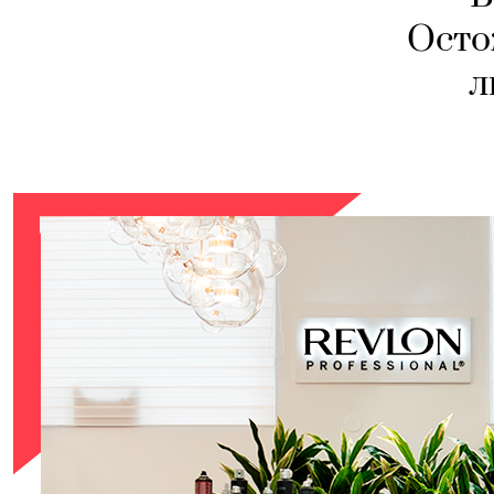
Осто
л