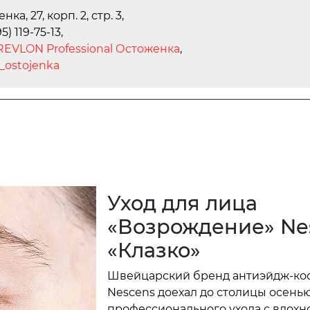
ка, 27, корп. 2, стр. 3,
95) 119-75-13,
EVLON Professional Остоженка
,
_ostojenka
Уход для лица
«Возрождение» Ne
«Клазко»
Швейцарский бренд антиэйдж-ко
Nescens доехал до столицы осенью,
профессионального ухода с вдо