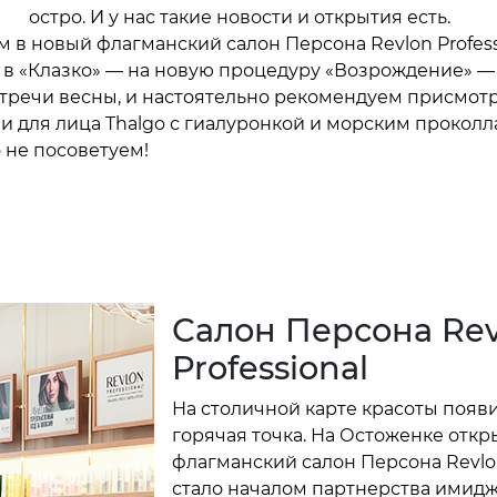
остро. И у нас такие новости и открытия есть.
 в новый флагманский салон Персона Revlon Profess
 в «Клазко» — на новую процедуру «Возрождение» — 
стречи весны, и настоятельно рекомендуем присмотр
и для лица Thalgo с гиалуронкой и морским проколл
 не посоветуем!
Салон Персона Rev
Professional
На столичной карте красоты появ
горячая точка. На Остоженке откр
флагманский салон Персона Revlon 
стало началом партнерства имид