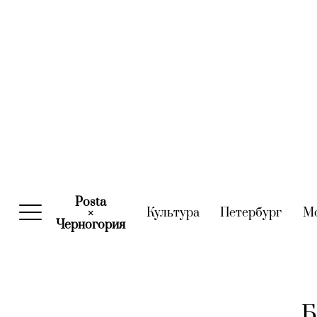
Posta
Культура
(current)
Петербург
(curre
М
×
Черногория
(current)
Б