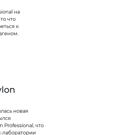
ional на
то что
еться к
агеном.
lon
илась новая
ылся
Professional, что
ж-лаборатории