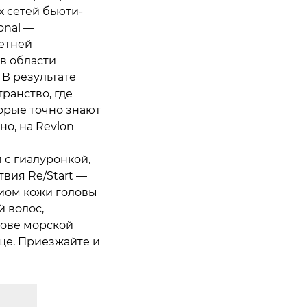
 сетей бьюти-
onal —
етней
в области
 В результате
ранство, где
торые точно знают
но, на Revlon
с гиалуронкой,
твия Re/Start —
иом кожи головы
 волос,
нове морской
еще. Приезжайте и