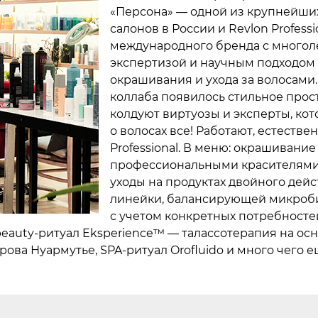
«Персона» — одной из крупнейших
салонов в России и Revlon Professi
международного бренда с многол
экспертизой и научным подходом 
окрашивания и ухода за волосами.
коллаба появилось стильное прост
колдуют виртуозы и эксперты, ко
о волосах все! Работают, естествен
Professional. В меню: окрашивание
профессиональными красителями 
уходы на продуктах двойного дейс
линейки, балансирующей микроб
с учетом конкретных потребностей
auty-ритуал Eksperience™ — талассотерапия на ос
рова Нуармутье, SPA-ритуал Orofluido и много чего 