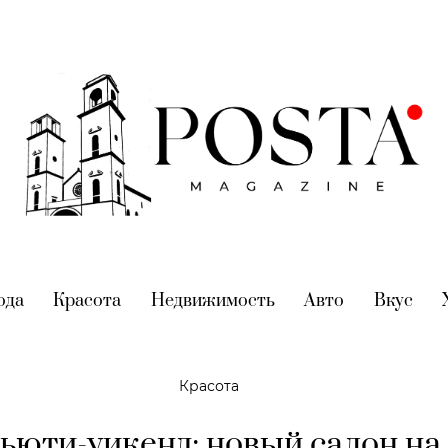
nt)
ода
(current)
Красота
(current)
Недвижимость
(current)
Авто
(current)
Вкус
(cur
Красота
ьюти-уикенд: новый салон на