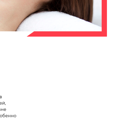
в
ей,
вне
собенно