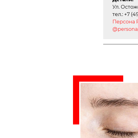
Ул. Остожен
тел.: +7 (4
Персона R
@persona