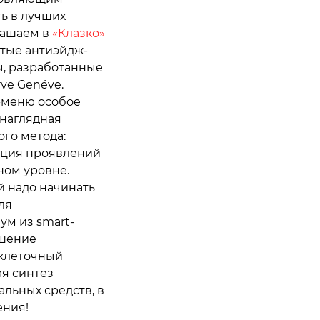
ь в лучших
лашаем в
«Клазко»
итые антиэйдж-
, разработанные
rve Genéve.
-меню особое
 наглядная
го метода:
ация проявлений
ном уровне.
й надо начинать
ля
ум из smart-
чшение
«клеточный
ая синтез
альных средств, в
ения!