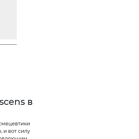
scens в
смецевтики
 и вот силу
хновляющим