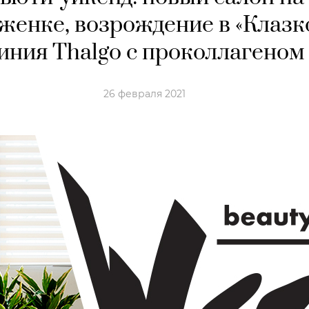
женке, возрождение в «Клазко
иния Thalgo с проколлагеном
26 февраля 2021