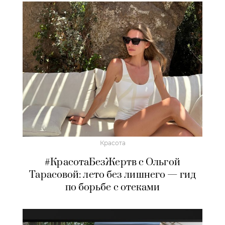
Красота
#КрасотаБезЖертв с Ольгой
Тарасовой: лето без лишнего — гид
по борьбе с отеками