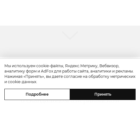
Мы используем cookie-файлы, Яндекс.Метрику, Вебвизор,
аналитику форм и AdFox для работы сайта, аналитики и рекламы.
Культура
Нажимая «Принять», вы даете согласие на обработку метрических
и cookie-данных.
«Прайм-тайм»: трейлер драмы
Подробнее
Принять
о скандальном американском
реалити-шоу «Поймать хищника»
с Робертом Паттинсоном в главной
роли