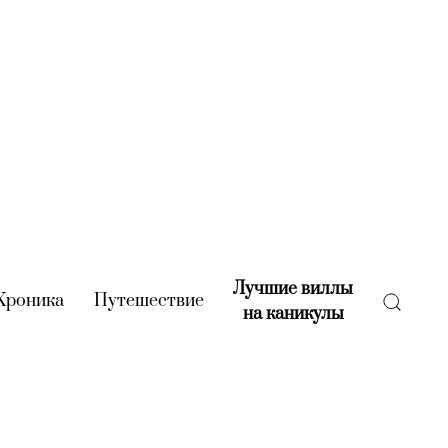
Лучшие виллы
rent)
Хроника
(current)
Путешествие
(current)
на каникулы
(current)