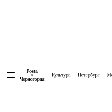
Posta
Культура
(current)
Петербург
(curre
М
×
Черногория
(current)