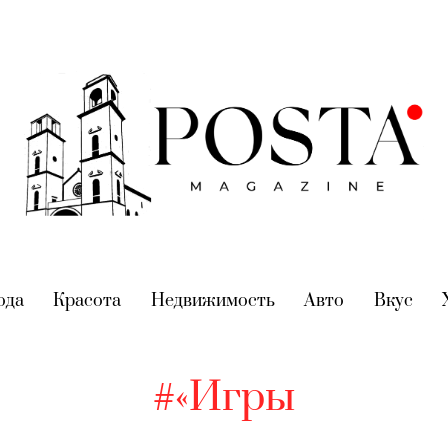
nt)
ода
(current)
Красота
(current)
Недвижимость
(current)
Авто
(current)
Вкус
(cur
#«Игры