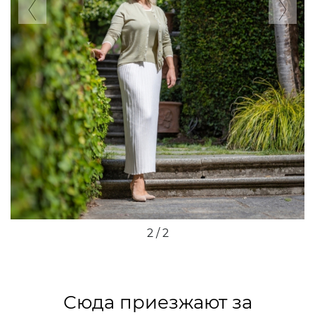
Previous
Ne
2 / 2
Сюда приезжают за