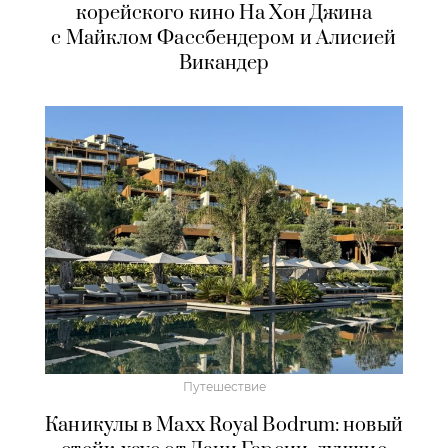
корейского кино На Хон Джина
с Майклом Фассбендером и Алисией
Викандер
Путешествие
Каникулы в Maxx Royal Bodrum: новый