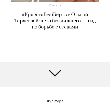
Красота
#КрасотаБезЖертв с Ольгой
Тарасовой: лето без лишнего — гид
по борьбе с отеками
Культура