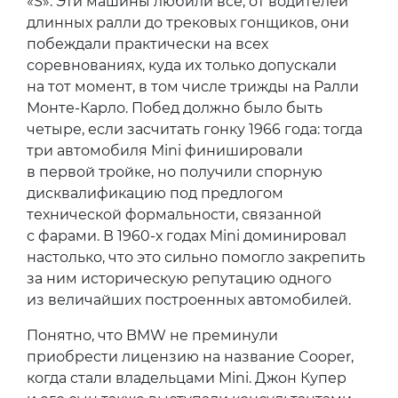
«S». Эти машины любили все, от водителей
длинных ралли до трековых гонщиков, они
побеждали практически на всех
соревнованиях, куда их только допускали
на тот момент, в том числе трижды на Ралли
Монте-Карло. Побед должно было быть
четыре, если засчитать гонку 1966 года: тогда
три автомобиля Mini финишировали
в первой тройке, но получили спорную
дисквалификацию под предлогом
технической формальности, связанной
с фарами. В 1960-х годах Mini доминировал
настолько, что это сильно помогло закрепить
за ним историческую репутацию одного
из величайших построенных автомобилей.
Понятно, что BMW не преминули
приобрести лицензию на название Cooper,
когда стали владельцами Mini. Джон Купер