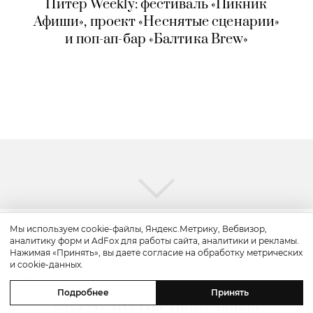
Питер Weekly: фестиваль «Пикник
Афиши», проект «Неснятые сценарии»
и поп-ап-бар «Балтика Brew»
Мы используем cookie-файлы, Яндекс.Метрику, Вебвизор,
аналитику форм и AdFox для работы сайта, аналитики и рекламы.
Красота
Нажимая «Принять», вы даете согласие на обработку метрических
и cookie-данных.
Бьюти-уикенд: летнее предложение
Подробнее
Принять
«SLOWMO Цветной», новая