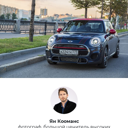
Ян Кооманс
фотограф, большой ценитель высоких