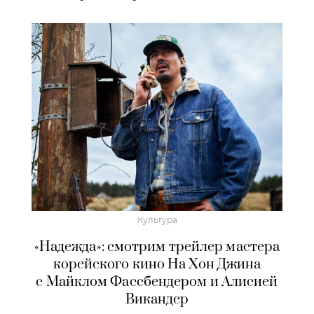
Культура
«Надежда»: смотрим трейлер мастера
корейского кино На Хон Джина
с Майклом Фассбендером и Алисией
Викандер