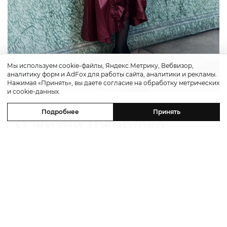
Мы используем cookie-файлы, Яндекс.Метрику, Вебвизор,
аналитику форм и AdFox для работы сайта, аналитики и рекламы.
Нажимая «Принять», вы даете согласие на обработку метрических
и cookie-данных.
Подробнее
Принять
О жизни Джорджо
Армани снимут сериал
Историю жизни одного из величайших
кутюрье в истории расскажут в телесериале:
итальянская компания Lux Vide совместно с
модным домом Giorgio Armani готовит
биографический проект о легендарном
дизайнере, который одевал Голливуд на