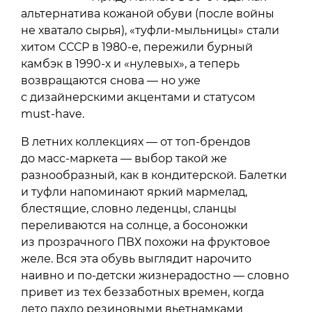
альтернатива кожаной обуви (после войны
не хватало сырья), «туфли-мыльницы» стали
хитом СССР в 1980-е, пережили бурный
камбэк в 1990-х и «нулевых», а теперь
возвращаются снова — но уже
с дизайнерскими акцентами и статусом
must-have.
В летних коллекциях — от топ-брендов
до масс-маркета — выбор такой же
разнообразный, как в кондитерской. Балетки
и туфли напоминают яркий мармелад,
блестящие, словно леденцы, сланцы
переливаются на солнце, а босоножки
из прозрачного ПВХ похожи на фруктовое
желе. Вся эта обувь выглядит нарочито
наивно и по-детски жизнерадостно — словно
привет из тех беззаботных времен, когда
лето пахло резиновыми вьетнамками