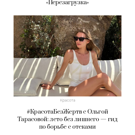
«Перезагрузка»
Красота
#КрасотаБезЖертв с Ольгой
Тарасовой: лето без лишнего — гид
по борьбе с отеками