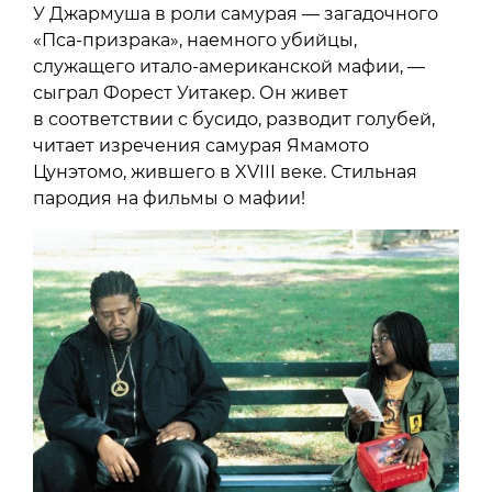
У Джармуша в роли самурая — загадочного
«Пса-призрака», наемного убийцы,
служащего итало-американской мафии, —
сыграл Форест Уитакер. Он живет
в соответствии с бусидо, разводит голубей,
читает изречения самурая Ямамото
Цунэтомо, жившего в XVIII веке. Стильная
пародия на фильмы о мафии!