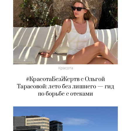
Красота
#КрасотаБезЖертв с Ольгой
Тарасовой: лето без лишнего — гид
по борьбе с отеками