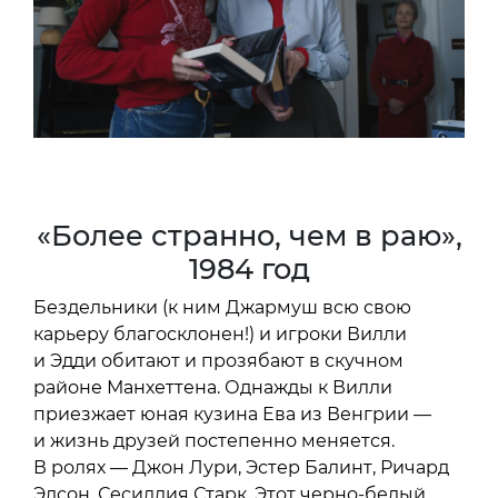
«Более странно, чем в раю»,
1984 год
Бездельники (к ним Джармуш всю свою
карьеру благосклонен!) и игроки Вилли
и Эдди обитают и прозябают в скучном
районе Манхеттена. Однажды к Вилли
приезжает юная кузина Ева из Венгрии —
и жизнь друзей постепенно меняется.
В ролях — Джон Лури, Эстер Балинт, Ричард
Эдсон, Сесиллия Старк. Этот черно-белый