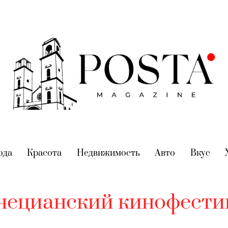
nt)
ода
(current)
Красота
(current)
Недвижимость
(current)
Авто
(current)
Вкус
(cur
нецианский кинофести