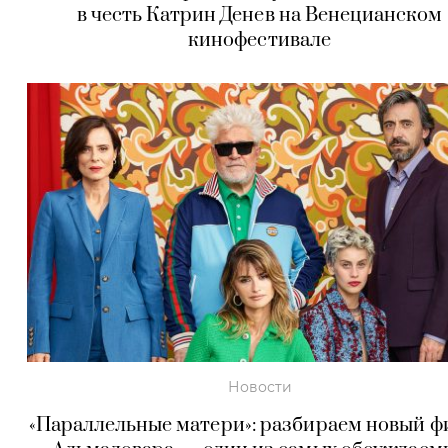
в честь Катрин Денев на Венецианском
кинофестивале
Новости
«Параллельные матери»: разбираем новый 