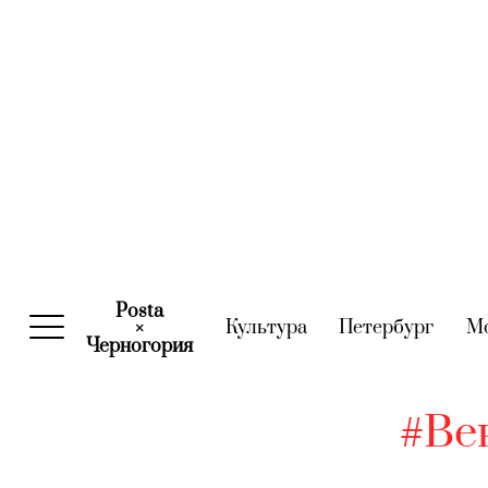
Posta
Культура
(current)
Петербург
(curre
М
×
Черногория
(current)
#Ве