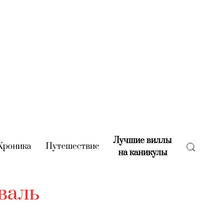
Лучшие виллы
rent)
Хроника
(current)
Путешествие
(current)
на каникулы
(current)
валь