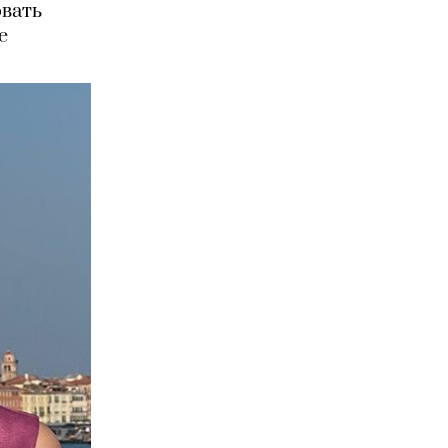
овать
е