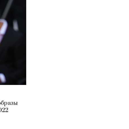
образы
022