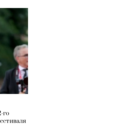
-го
естиваля