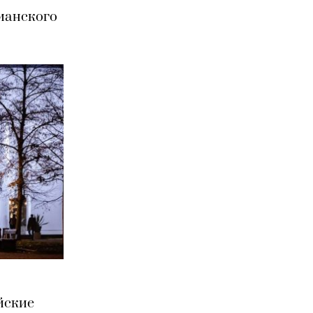
ианского
йские