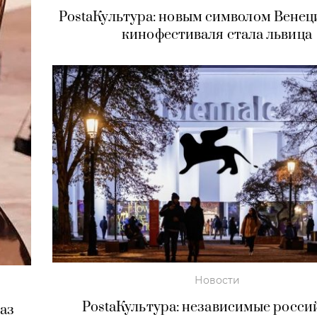
PostaКультура: новым символом Венец
кинофестиваля стала львица
Новости
PostaКультура: независимые росси
каз