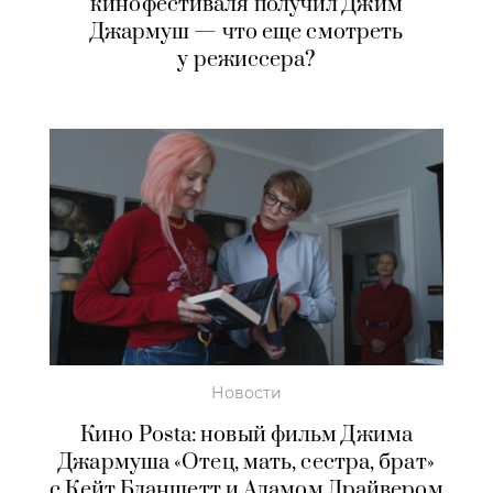
кинофестиваля получил Джим
Джармуш — что еще смотреть
у режиссера?
Новости
Кино Posta: новый фильм Джима
Джармуша «Отец, мать, сестра, брат»
с Кейт Бланшетт и Адамом Драйвером