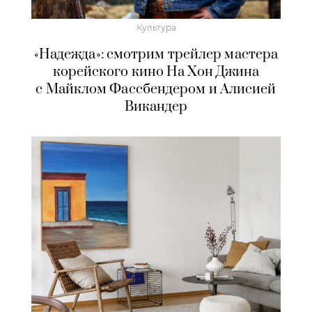
Культура
«Надежда»: смотрим трейлер мастера
корейского кино На Хон Джина
с Майклом Фассбендером и Алисией
Викандер