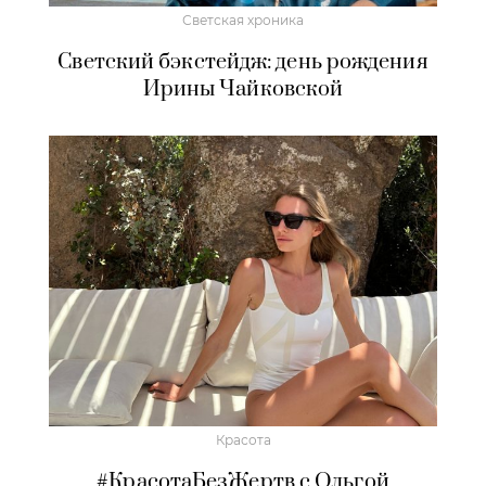
Светская хроника
Светский бэкстейдж: день рождения
Ирины Чайковской
Красота
#КрасотаБезЖертв с Ольгой