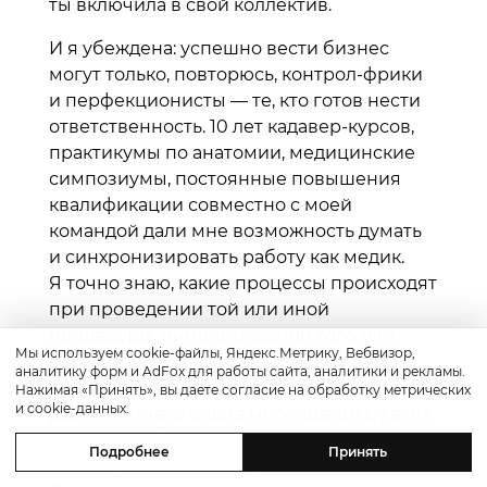
ты включила в свой коллектив.
И я убеждена: успешно вести бизнес
могут только, повторюсь, контрол-фрики
и перфекционисты — те, кто готов нести
ответственность. 10 лет кадавер-курсов,
практикумы по анатомии, медицинские
симпозиумы, постоянные повышения
квалификации совместно с моей
командой дали мне возможность думать
и синхронизировать работу как медик.
Я точно знаю, какие процессы происходят
при проведении той или иной
процедуры, инициировании того или
Мы используем cookie-файлы, Яндекс.Метрику, Вебвизор,
иного препарата, я точно понимаю, как
аналитику форм и AdFox для работы сайта, аналитики и рекламы.
будет работать этот препарат, я на базе
Нажимая «Принять», вы даете согласие на обработку метрических
и cookie-данных.
десятилетнего опыта могу оценить, какие
результаты будут у данного пациента
Подробнее
Принять
от конкретной процедуры. Открывая