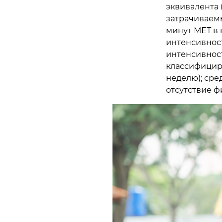
эквивалента 
затрачиваемы
минут МЕТ в 
интенсивност
интенсивност
классифициро
неделю); сред
отсутствие ф