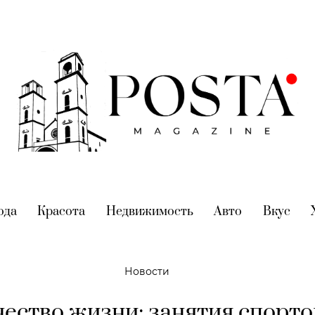
nt)
ода
(current)
Красота
(current)
Недвижимость
(current)
Авто
(current)
Вкус
(cur
Новости
чество жизни: занятия спорт