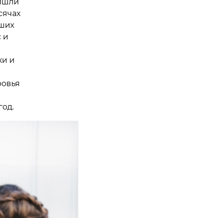
ришли
сячах
вших
 и
ки и
ровья
год.