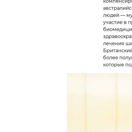
компенсиро
австралийс
людей — му
участие в 
биомедицин
здравоохра
лечения ши
Британский
более полум
которые под