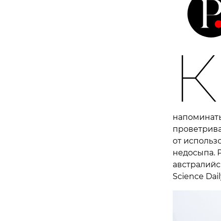
К
напоминать,
проветрива
от использ
недосыпа. 
австралийс
Science Dail