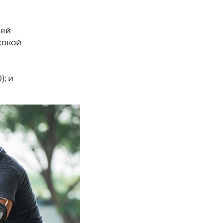
ней
сокой
); и