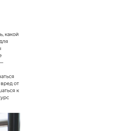
, какой
для
ы
е
 —
заться
 вред от
шаться к
сурс