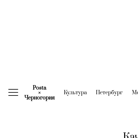
Posta
Культура
(current)
Петербург
(curre
М
×
Черногория
(current)
Ка