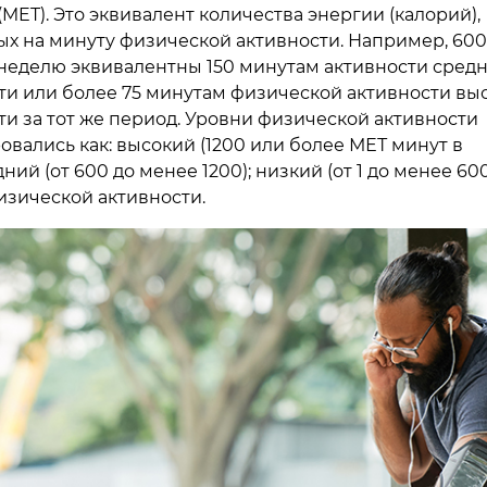
(MET). Это эквивалент количества энергии (калорий),
х на минуту физической активности. Например, 600
неделю эквивалентны 150 минутам активности сред
и или более 75 минутам физической активности вы
и за тот же период. Уровни физической активности
вались как: высокий (1200 или более МЕТ минут в
ний (от 600 до менее 1200); низкий (от 1 до менее 600
изической активности.