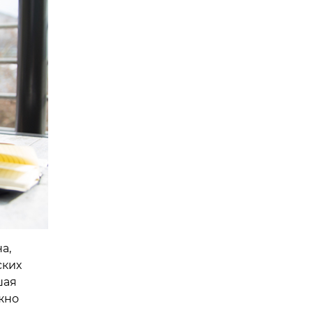
а,
ских
шая
жно