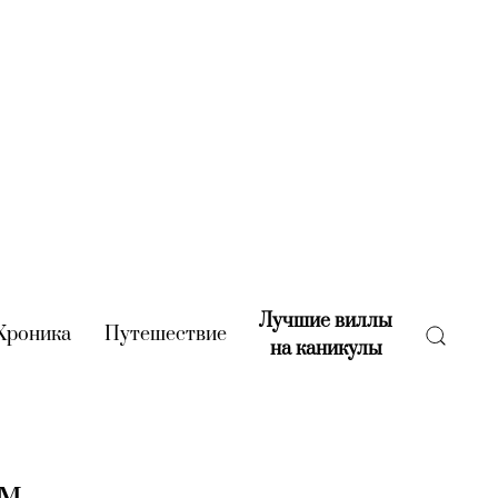
Лучшие виллы
rent)
Хроника
(current)
Путешествие
(current)
на каникулы
(current)
ом