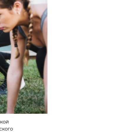
ской
ского