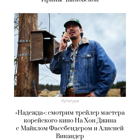
Культура
«Надежда»: смотрим трейлер мастера
корейского кино На Хон Джина
с Майклом Фассбендером и Алисией
Викандер