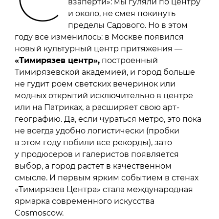
взаперти»: мы гуляли по центру
и около, не смея покинуть
пределы Садового. Но в этом
году все изменилось: в Москве появился
новый культурный центр притяжения —
«Тимирязев центр»
,
построенный
Тимирязевской академией, и город больше
не гудит роем светских вечеринок или
модных открытий исключительно в центре
или на Патриках, а расширяет свою арт-
географию. Да, если чураться метро, это пока
не всегда удобно логистически (пробки
в этом году побили все рекорды), зато
у продюсеров и галеристов появляется
выбор, а город растет в качественном
смысле. И первым ярким событием в стенах
«Тимирязев Центра» стала международная
ярмарка современного искусства
Cosmoscow.