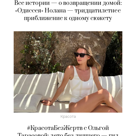
Все истории — о возвращении домой:
«Одиссея» Нолана — тридцатилетнее
приближение к одному сюжету
Красота
#КрасотаБезЖертв с Ольгой
Тарасовой: лето без лишнего — гид