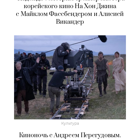
корейского кино На Хон Джина
с Майклом Фассбендером и Алисией
Викандер
Культура
Киноночь с Андреем Перегудовым.