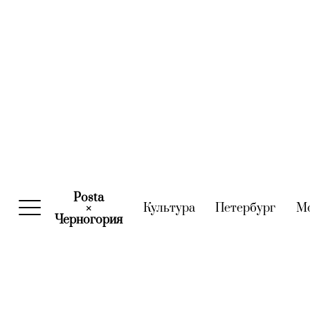
Posta
Культура
(current)
Петербург
(curre
М
×
Черногория
(current)