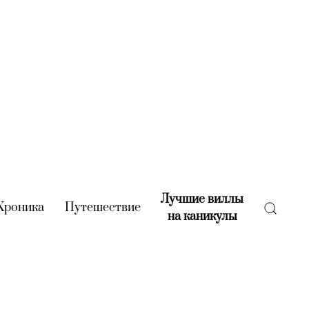
Лучшие виллы
rent)
Хроника
(current)
Путешествие
(current)
на каникулы
(current)