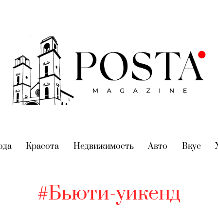
nt)
ода
(current)
Красота
(current)
Недвижимость
(current)
Авто
(current)
Вкус
(cur
#Бьюти-уикенд