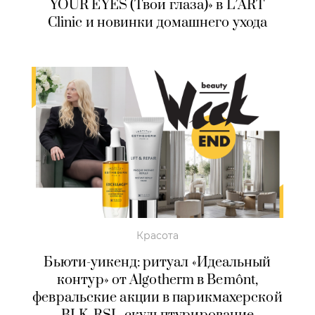
YOUR EYES (Твои глаза)» в L’ART
Clinic и новинки домашнего ухода
Красота
Бьюти-уикенд: ритуал «Идеальный
контур» от Algotherm в Bemônt,
февральские акции в парикмахерской