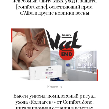
невесомый «щит» MBR, уход и защита
[comfort zone], осветляющий крем
d’Alba и другие новинки весны
Красота
Бьюти-уикенд: комплексный ритуал
ухода «Коллаген+» от Comfort Zone,
ингаляционная седация в центрах