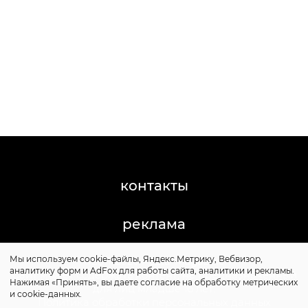
контакты
реклама
Мы используем cookie-файлы, Яндекс.Метрику, Вебвизор,
©2011-2026 Posta-Magazine
аналитику форм и AdFox для работы сайта, аналитики и рекламы.
Сайт может содержать контент, не предназначенный
Нажимая «Принять», вы даете согласие на обработку метрических
для лиц младше 16 лет.
и cookie-данных.
Политика обработки персональных данных