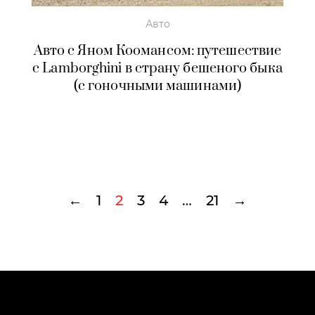
Авто
Авто с Яном Коомансом: путешествие
с Lamborghini в страну бешеного быка
(с гоночными машинами)
←
1
2
3
4
…
21
→