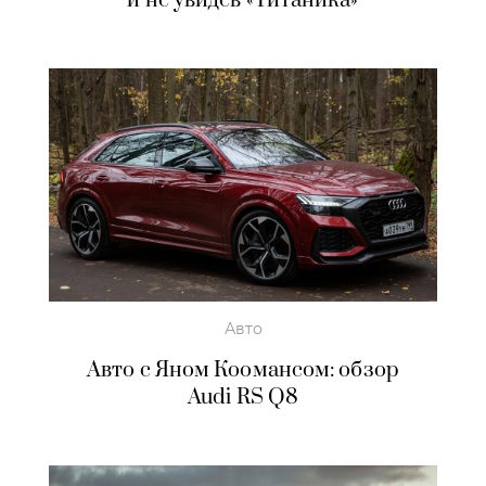
и не увидев «Титаника»
Авто
Авто с Яном Коомансом: обзор
Audi RS Q8